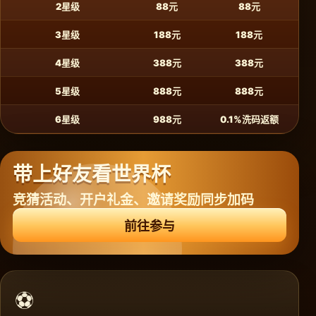
🎰 凯发网站app老虎机与捕鱼
🃏 凯发官方手机版真人娱乐城