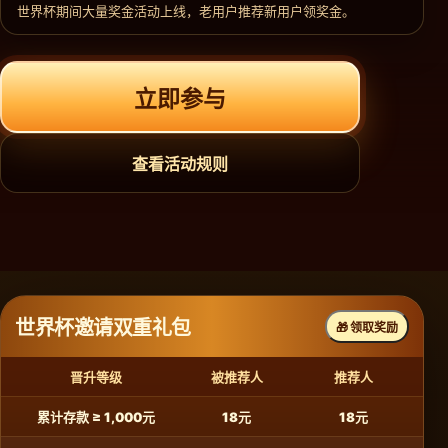
🎮凯发网站app 热门游戏专区
⚽ 凯发集团体育赛事