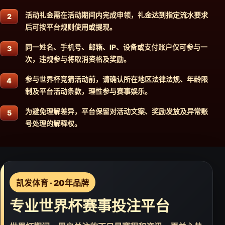
口；若遇到验证码、加载慢等情况，按清缓存、换网络、关扩展
的顺序排查通常更高效，体验也会稳定很多。
凯发网站app 与官网对比｜哪个更适合你？