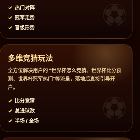
🎉 最新优惠活动
🎊 凯发网站app注册即送30元彩金